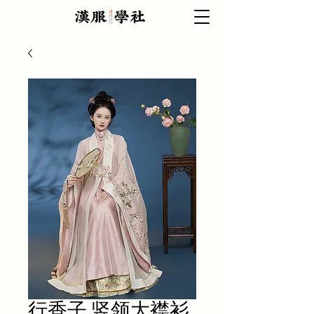
行香子 竖领大襟衫