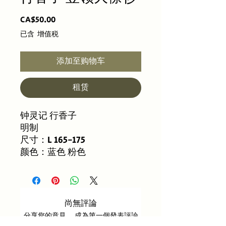
價
CA$50.00
格
已含 增值税
添加至购物车
租赁
钟灵记 行香子
明制
尺寸：L 165-175
颜色：蓝色 粉色
尚無評論
分享您的意見。 成為第一個發表評論
的人。