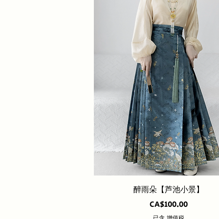
快速瀏覽
醉雨朵【芦池小景】
價格
CA$100.00
已含 增值税