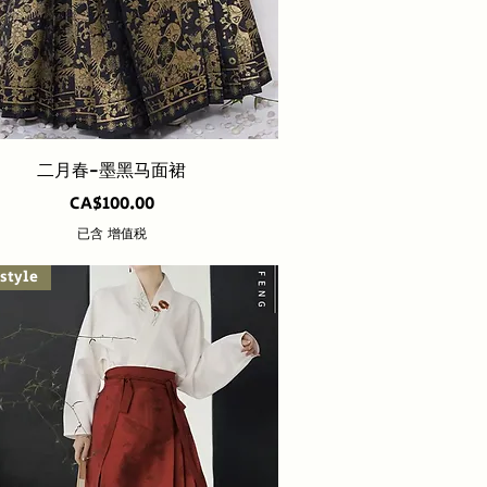
快速瀏覽
二月春-墨黑马面裙
價格
CA$100.00
已含 增值税
style