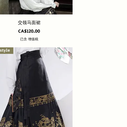
快速瀏覽
交领马面裙
價格
CA$120.00
已含 增值税
style