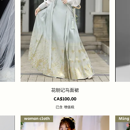
快速瀏覽
花朝记马面裙
價格
CA$100.00
已含 增值税
woman cloth
Ming 