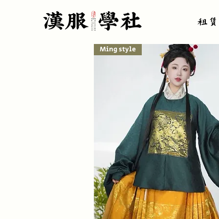
租赁
Ming style