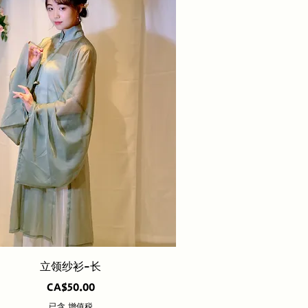
快速瀏覽
立领纱衫-长
價格
CA$50.00
已含 增值税