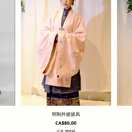
快速瀏覽
明制外披披风
價格
CA$80.00
已含 增值税