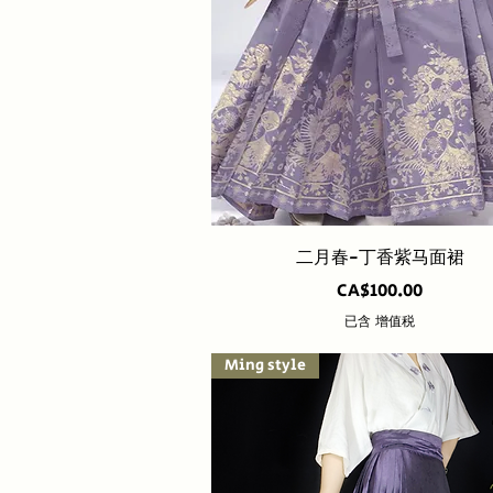
快速瀏覽
二月春-丁香紫马面裙
價格
CA$100.00
已含 增值税
Ming style