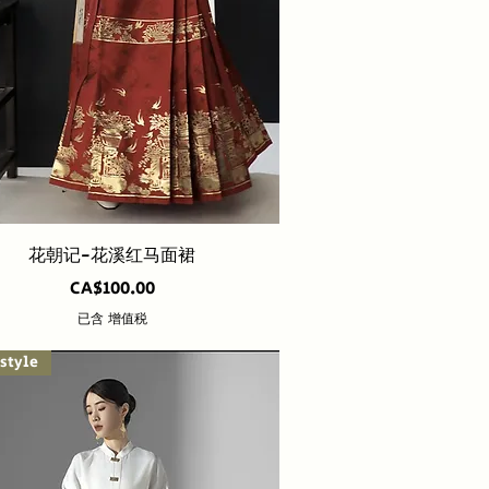
快速瀏覽
花朝记-花溪红马面裙
價格
CA$100.00
已含 增值税
style