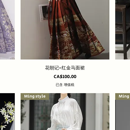
快速瀏覽
花朝记-红金马面裙
價格
CA$100.00
已含 增值税
Ming style
Ming 