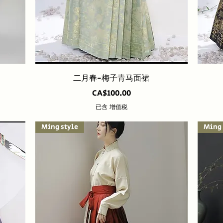
快速瀏覽
二月春-梅子青马面裙
價格
CA$100.00
已含 增值税
Ming style
Ming 