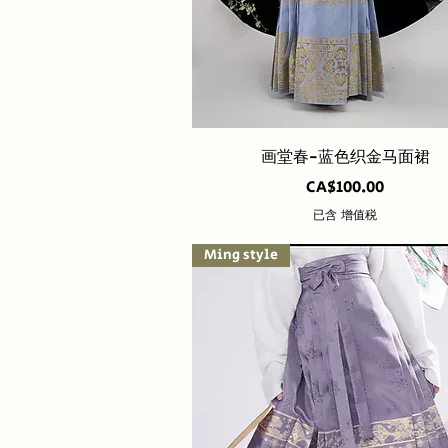
快速瀏覽
画堂春-蓝色织金马面裙
價格
CA$100.00
已含 增值税
Ming style