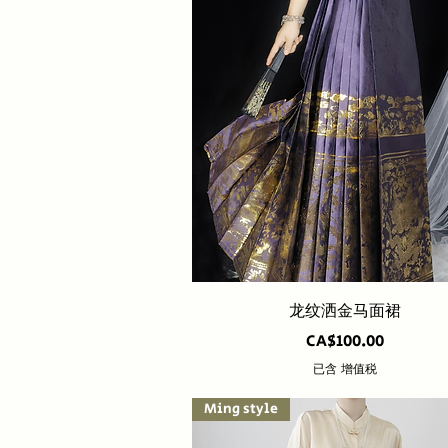
快速瀏覽
龙纹洒金马面裙
價格
CA$100.00
已含 增值税
Ming style