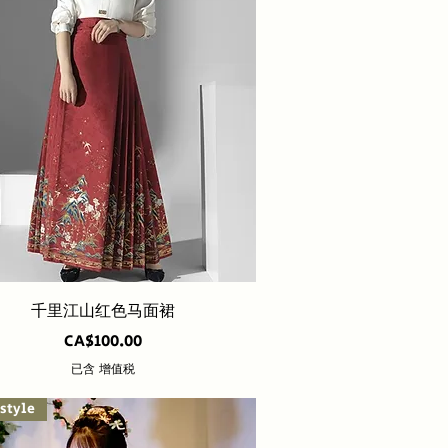
快速瀏覽
千里江山红色马面裙
價格
CA$100.00
已含 增值税
style