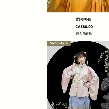
快速瀏覽
圆领补服
價格
CA$80.00
已含 增值税
Ming style