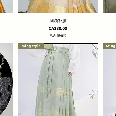
快速瀏覽
圆领补服
價格
CA$80.00
已含 增值税
Ming style
Ming 