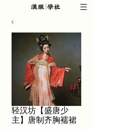
轻汉坊【盛唐少
主】唐制齐胸襦裙