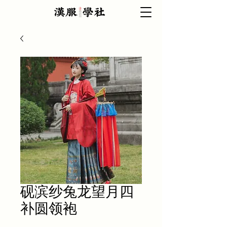
砚滨纱兔龙望月四
补圆领袍