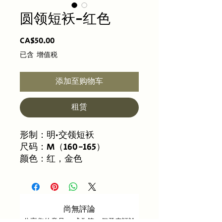
圆领短袄-红色
價
CA$50.00
格
已含 增值税
添加至购物车
租赁
形制：明·交领短袄
尺码：M（160-165）
颜色：红，金色
尚無評論
分享您的意見。 成為第一個發表評論