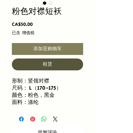
粉色对襟短袄
價
CA$50.00
格
已含 增值税
添加至购物车
租赁
形制：竖领对襟
尺码： L（170-175）
颜色：粉色，黑金
面料：涤纶
尚無評論