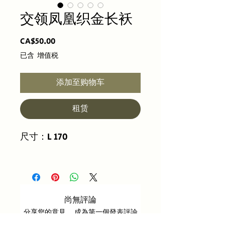
交领凤凰织金长袄
價
CA$50.00
格
已含 增值税
添加至购物车
租赁
尺寸：L 170
尚無評論
分享您的意見。 成為第一個發表評論
的人。