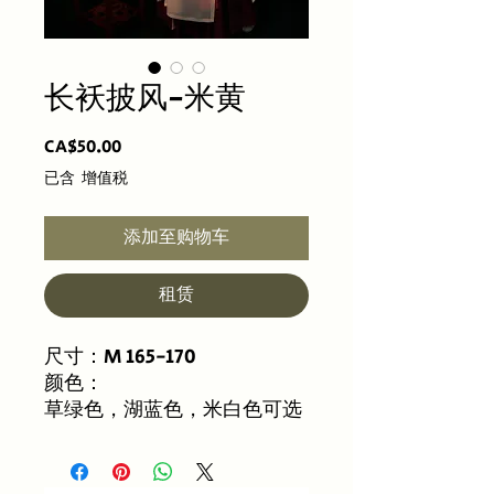
长袄披风-米黄
價
CA$50.00
格
已含 增值税
添加至购物车
租赁
尺寸：M 165-170
颜色：
草绿色，湖蓝色，米白色可选