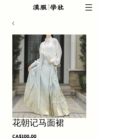
花朝记马面裙
價
CA$100.00