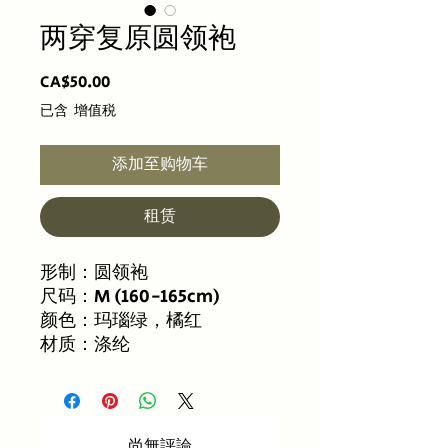
两穿复原圆领袍
價
CA$50.00
格
已含 增值税
添加至购物车
租赁
形制：圆领袍
尺码：M (160-165cm)
颜色：玛瑙绿，橘红
材质：涤纶
尚無評論