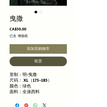
曳撒
價
CA$50.00
格
已含 增值税
添加至购物车
租赁
形制：明·曳撒
尺码： XL（175-185）
颜色：绿色
面料：全涤西料