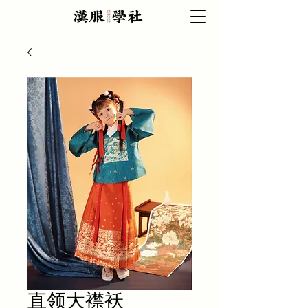
直领大襟袄