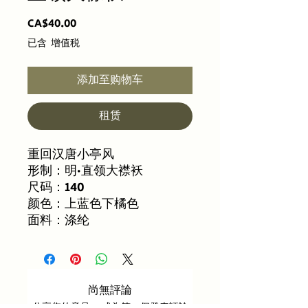
價
CA$40.00
格
已含 增值税
添加至购物车
租赁
重回汉唐小亭风
形制：明·直领大襟袄
尺码：140
颜色：上蓝色下橘色
面料：涤纶
尚無評論
分享您的意見。 成為第一個發表評論