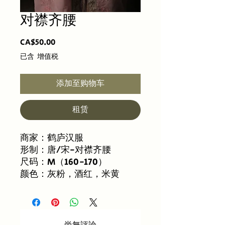
对襟齐腰
價
CA$50.00
格
已含 增值税
添加至购物车
租赁
商家：鹤庐汉服
形制：唐/宋-对襟齐腰
尺码：M（160-170）
颜色：灰粉，酒红，米黄