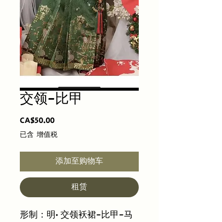
交领-比甲
價
CA$50.00
格
已含 增值税
添加至购物车
租赁
形制：明· 交领袄裙-比甲-马