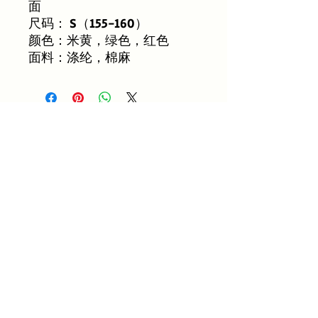
面
尺码： S（155-160）
颜色：米黄，绿色，红色
面料：涤纶，棉麻
尚無評論
分享您的意見。 成為第一個發表評論
的人。
留下評價
租赁须知 Know before you rental