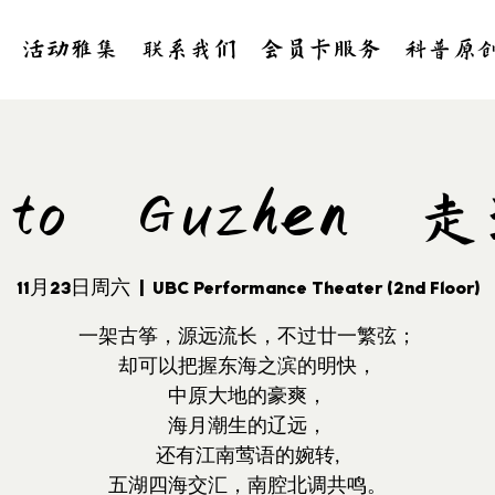
活动雅集
联系我们
会员卡服务
科普原
o to Guzhen
11月23日周六
  |  
UBC Performance Theater (2nd Floor)
一架古筝，源远流长，不过廿一繁弦；
却可以把握东海之滨的明快，
中原大地的豪爽，
海月潮生的辽远，
还有江南莺语的婉转,
五湖四海交汇，南腔北调共鸣。