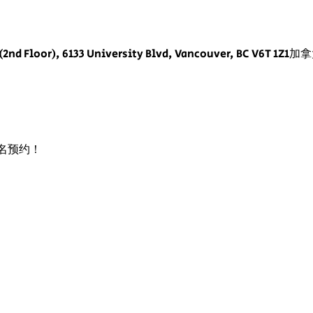
(2nd Floor), 6133 University Blvd, Vancouver, BC V6T 1Z1加
名预约！