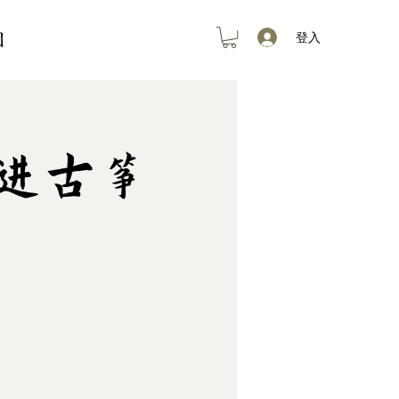
创
登入
 走进古筝